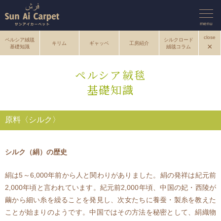
menu
close
ペルシア絨毯
シルクロード
キリム
ギャッベ
工房紹介
×
基礎知識
絨毯コラム
ペルシア絨毯
基礎知識
原料〈シルク〉
シルク（絹）の歴史
絹は5～6,000年前から人と関わりがありました。絹の発祥は紀元前
2,000年頃と言われています。紀元前2,000年頃、中国の妃・西陵が
繭から細い糸を繰ることを発見し、次女たちに養蚕・製糸を教えた
ことが始まりのようです。中国ではその方法を秘密として、絹織物