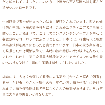
だけ輸出していました。このとき、中国から西方諸国へ絹を運んだ
道がシルクロードです。
中国以外で養蚕が始まったのは６世紀頃とされています。西方の修
行僧が中国から蚕の卵を持ち帰り、これをユスティニアヌス皇帝に
贈ったことが始まりで、こうしてコンスタンチンノーブルを中心に
養蚕技術がヨーロッパに広まりました。日本には、弥生時代に朝鮮
半島楽浪群を経て伝わったと言われています。日本の蚕糸業が著し
く発展したのは明治以降で、当時の輸出総額の半分以上を占めてい
ました。しかし、第二次世界大戦後はアメリカナイロンの大量生産
のあおりを受けて、繭の生産量は減少してしまいました。
絹糸には、大きく分類して養蚕による家蚕（かさん＝室内で飼育す
る蚕）と野蚕（やさん＝野生の蚕、黄色い強い繭を作る）に分けら
れます。繭を作る蛾は世界中にたくさんの種類があります。それぞ
れに大きさや風合いが異なります。