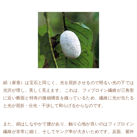
絹（家蚕）は宝石と同じく、光を屈折させるので明るい光の下では
光沢が増し、美しく見えます。 これは、フィブロイン繊維が三角形
に近い断面と特有の微細構造を織っているため、繊維に光が当たる
と光が屈折・分光・干渉して和らげるからなのです。
また、絹はしなやかで腰があり、触り心地が良いのはフィブロイン
繊維が非常に細く、そしてヤング率が大きいためです。反面、紫外