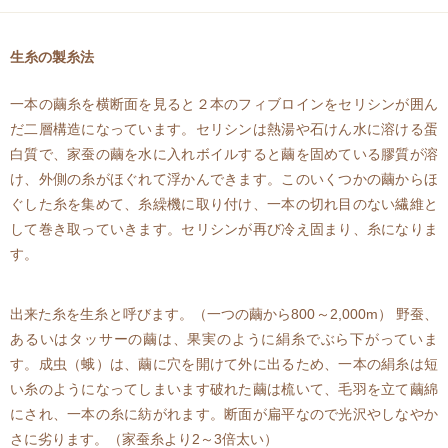
生糸の製糸法
一本の繭糸を横断面を見ると２本のフィブロインをセリシンが囲ん
だ二層構造になっています。セリシンは熱湯や石けん水に溶ける蛋
白質で、家蚕の繭を水に入れボイルすると繭を固めている膠質が溶
け、外側の糸がほぐれて浮かんできます。このいくつかの繭からほ
ぐした糸を集めて、糸繰機に取り付け、一本の切れ目のない繊維と
して巻き取っていきます。セリシンが再び冷え固まり、糸になりま
す。
出来た糸を生糸と呼びます。（一つの繭から800～2,000m） 野蚕、
あるいはタッサーの繭は、果実のように絹糸でぶら下がっていま
す。成虫（蛾）は、繭に穴を開けて外に出るため、一本の絹糸は短
い糸のようになってしまいます破れた繭は梳いて、毛羽を立て繭綿
にされ、一本の糸に紡がれます。断面が扁平なので光沢やしなやか
さに劣ります。（家蚕糸より2～3倍太い）