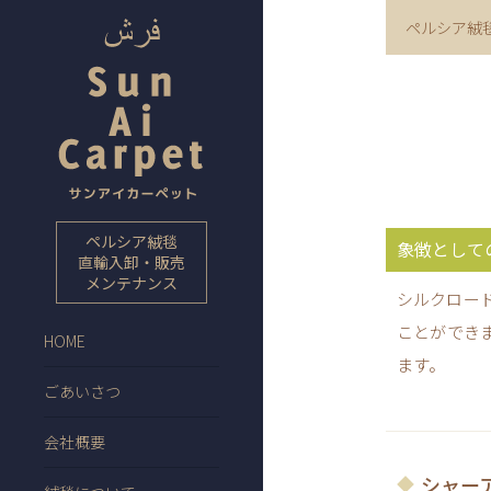
ペルシア絨
ペルシア絨毯
象徴として
直輸入卸・販売
メンテナンス
シルクロー
ことができ
HOME
ます。
ごあいさつ
会社概要
シャー