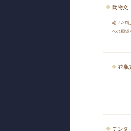
動物文
乾いた風
への願望
花瓶
チンタ