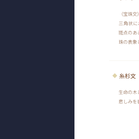
（宝珠文
三角状に
斑点のあ
珠の表象
糸杉文
生命の木
悲しみを