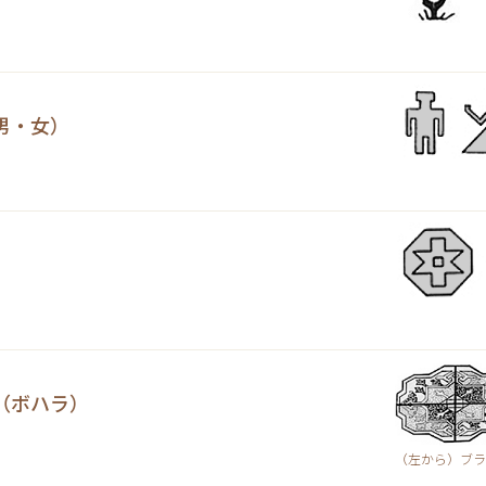
男・女）
（ボハラ）
（左から）ブラ