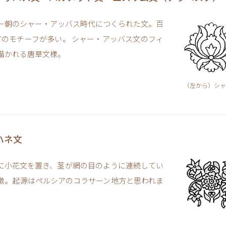
ー朝のシャー・アッバス時代につくられた文。百
どのモチーフが多い。 シャー・アッバス文のフィ
描かれる唐草文様。
（左から）シャ
ハネ文
に小花文を置き、茎が網の目のように連続してい
徴。起源はペルシアのコラサーン地方と思われま