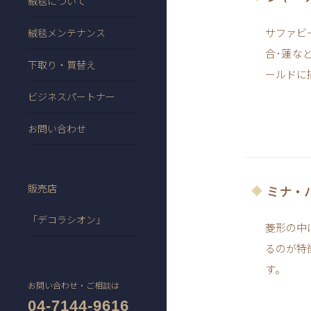
絨毯について
サファビ
絨毯メンテナンス
合･蓮な
下取り・買替え
ールドに
ビジネスパートナー
お問い合わせ
販売店
ミナ・
「デコラシオン」
菱形の中
るのが特
す。
お問い合わせ・ご相談は
04-7144-9616