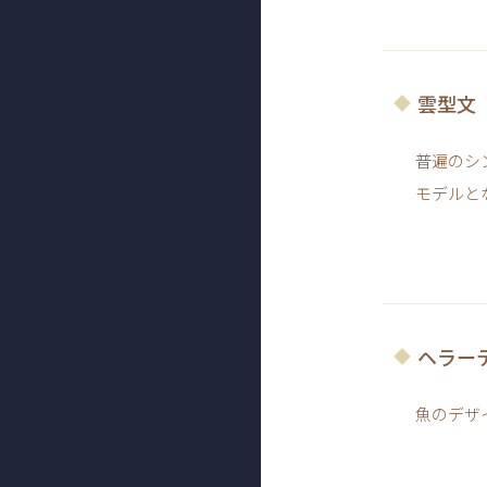
雲型文
普遍のシ
モデルと
ヘラー
魚のデザ