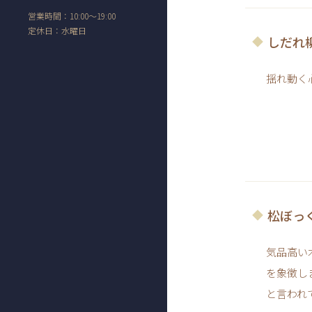
営業時間：10:00～19:00
定休日：水曜日
しだれ
揺れ動く
松ぼっ
気品高い
を象徴し
と言われ