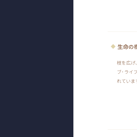
生命の
枝を広げ
ブ･ライ
れていま