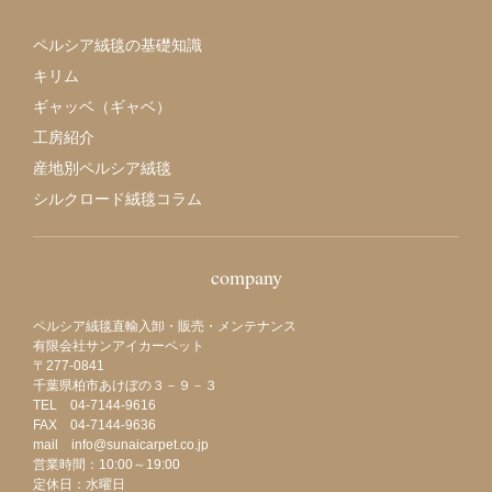
ペルシア絨毯の基礎知識
キリム
ギャッベ（ギャベ）
工房紹介
産地別ペルシア絨毯
シルクロード絨毯コラム
company
ペルシア絨毯直輸入卸・販売・メンテナンス
有限会社サンアイカーペット
〒277-0841
千葉県柏市あけぼの３－９－３
TEL 04-7144-9616
FAX 04-7144-9636
mail info@sunaicarpet.co.jp
営業時間：10:00～19:00
定休日：水曜日