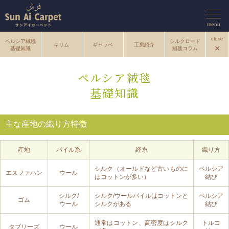
menu
close
ペルシア絨毯
シルクロード
キリム
ギャッベ
工房紹介
×
基礎知識
絨毯コラム
ペルシア絨毯
基礎知識
主な産地の織り方特徴
産地
パイル系
経糸
織り方
シルク（オールドなど古いものに
ペルシア
エスファハン
ウール
はコットンが多い）
結び
シルク/
シルク/ウールパイルはコットンと
ペルシア
ゴム
ウール
シルクがある
結び
通常はコットン、高密度はシルク
トルコ
タブリーズ
ウール