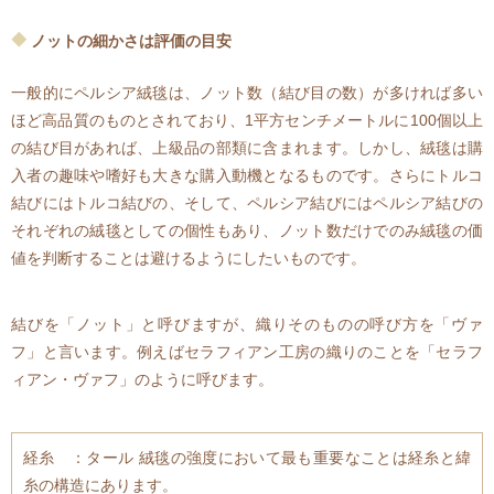
ノットの細かさは評価の目安
一般的にペルシア絨毯は、ノット数（結び目の数）が多ければ多い
ほど高品質のものとされており、1平方センチメートルに100個以上
の結び目があれば、上級品の部類に含まれます。しかし、絨毯は購
入者の趣味や嗜好も大きな購入動機となるものです。さらにトルコ
結びにはトルコ結びの、そして、ペルシア結びにはペルシア結びの
それぞれの絨毯としての個性もあり、ノット数だけでのみ絨毯の価
値を判断することは避けるようにしたいものです。
結びを「ノット」と呼びますが、織りそのものの呼び方を「ヴァ
フ」と言います。例えばセラフィアン工房の織りのことを「セラフ
ィアン・ヴァフ」のように呼びます。
経糸 ：タール 絨毯の強度において最も重要なことは経糸と緯
糸の構造にあります。