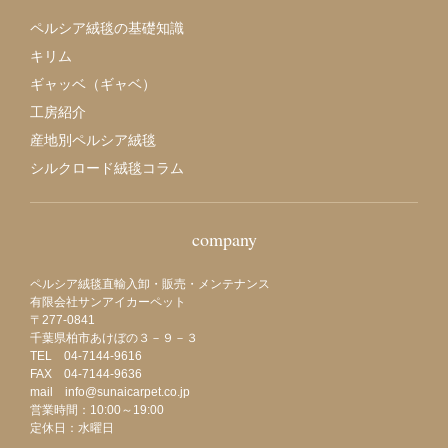
ペルシア絨毯の基礎知識
キリム
ギャッベ（ギャベ）
工房紹介
産地別ペルシア絨毯
シルクロード絨毯コラム
company
ペルシア絨毯直輸入卸・販売・メンテナンス
有限会社サンアイカーペット
〒277-0841
千葉県柏市あけぼの３－９－３
TEL 04-7144-9616
FAX 04-7144-9636
mail info@sunaicarpet.co.jp
営業時間：10:00～19:00
定休日：水曜日