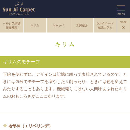
menu
close
ペルシア絨毯
シルクロード
キリム
ギャッベ
工房紹介
×
基礎知識
絨毯コラム
キリム
キリムのモチーフ
下絵を使わずに、デザインは記憶に頼って表現されているので、と
きには気分でモチーフを増やしたり削ったり、ときには色を変えて
みたりすることもあります。機械織りにはない人間味あふれたキリ
ムのおもしろさがここにあります。
地母神（エリベリンデ）