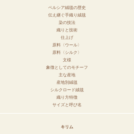
ペルシア絨毯の歴史
伝え継ぐ手織り絨毯
染の技法
織りと技術
仕上げ
原料〈ウール〉
原料〈シルク〉
文様
象徴としてのモチーフ
主な産地
産地別絨毯
シルクロード絨毯
織り方特徴
サイズと呼び名
キリム